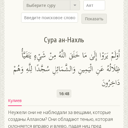
Выберите суру
Показать
Сура ан-Нахль
أَوَلَمْ يَرَوْا إِلَىٰ مَا خَلَقَ اللَّهُ مِنْ شَيْءٍ يَتَفَيَّأُ
ظِلَالُهُ عَنِ الْيَمِينِ وَالشَّمَائِلِ سُجَّدًا لِلَّهِ وَهُمْ
دَاخِرُونَ
16:48
Кулиев
Неужели они не наблюдали за вещами, которые
созданы Аллахом? Они обладают тенью, которая
склоняется вправо и влево, падая ниц пред