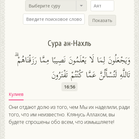
Выберите суру
Показать
Сура ан-Нахль
وَيَجْعَلُونَ لِمَا لَا يَعْلَمُونَ نَصِيبًا مِمَّا رَزَقْنَاهُمْ ۗ
تَاللَّهِ لَتُسْأَلُنَّ عَمَّا كُنْتُمْ تَفْتَرُونَ
16:56
Кулиев
Они отдают долю из того, чем Мы их наделили, ради
того, что им неизвестно. Клянусь Аллахом, вы
будете спрошены обо всем, что измышляете!