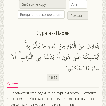
Выберите суру
Показать
Сура ан-Нахль
يَتَوَارَىٰ مِنَ الْقَوْمِ مِنْ سُوءِ مَا بُشِّرَ بِهِ ۚ
أَيُمْسِكُهُ عَلَىٰ هُونٍ أَمْ يَدُسُّهُ فِي التُّرَابِ ۗ أَلَا
سَاءَ مَا يَحْكُمُونَ
16:59
Кулиев
Он прячется от людей из-за дурной вести. Оставит
ли он себе ребенка с позором или же закопает ее в
землю? Воистину, скверны их решения!