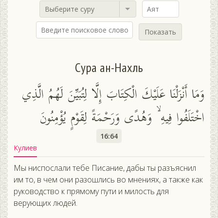
Выберите суру
Показать
Сура ан-Нахль
وَمَا أَنْزَلْنَا عَلَيْكَ الْكِتَابَ إِلَّا لِتُبَيِّنَ لَهُمُ الَّذِي
اخْتَلَفُوا فِيهِ ۙ وَهُدًى وَرَحْمَةً لِقَوْمٍ يُؤْمِنُونَ
16:64
Кулиев
Мы ниспослали тебе Писание, дабы ты разъяснил
им то, в чем они разошлись во мнениях, а также как
руководство к прямому пути и милость для
верующих людей.