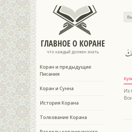
Вы
ГЛАВНОЕ О КОРАНЕ
ِكَ
что каждый должен знать
Коран и предыдущие
Писания
Кул
Коран и Сунна
Из 
Вои
История Корана
Толкование Корана
Разделы коранического