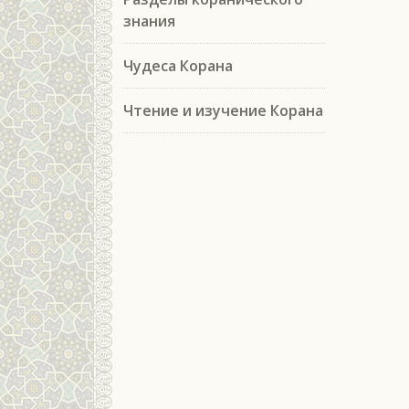
знания
Чудеса Корана
Чтение и изучение Корана