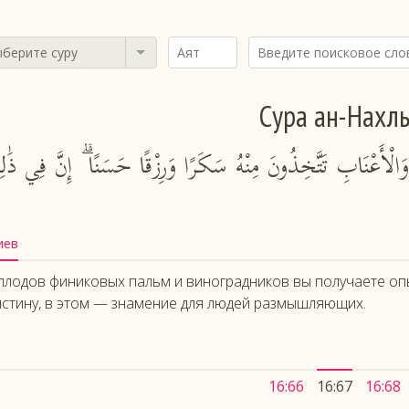
берите суру
Сура ан-Нахл
الْأَعْنَابِ تَتَّخِذُونَ مِنْهُ سَكَرًا وَرِزْقًا حَسَنًا ۗ إِنَّ فِي ذَٰل
иев
плодов финиковых пальм и виноградников вы получаете оп
стину, в этом — знамение для людей размышляющих.
16:66
16:67
16:68