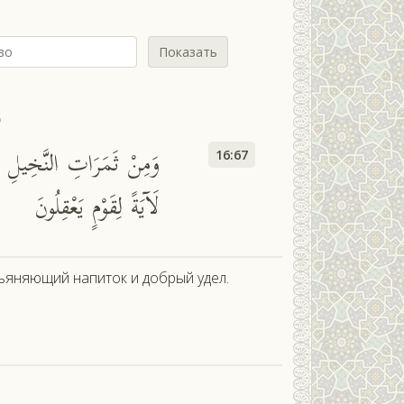
Показать
ь
وَمِنْ ثَمَرَاتِ النَّخِيلِ وَ
16:67
لَآيَةً لِقَوْمٍ يَعْقِلُونَ
ьяняющий напиток и добрый удел.