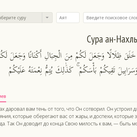
берите суру
Сура ан-Нахл
 خَلَقَ ظِلَالًا وَجَعَلَ لَكُمْ مِنَ الْجِبَالِ أَكْنَانًا وَجَعَلَ لَكُم
سَرَابِيلَ تَقِيكُمْ بَأْسَكُمْ ۚ كَذَٰلِكَ يُتِمُّ نِعْمَتَهُ عَلَيْكُمْ
иев
ах даровал вам тень от того, что Он сотворил. Он устроил д
яния, которые оберегают вас от жары, и доспехи, которые
да. Так Он доводит до конца Свою милость к вам, — быть м