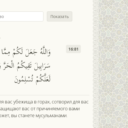
Показать
ь
وَاللَّهُ جَعَلَ لَكُمْ مِمَّا
16:81
سَرَابِيلَ تَقِيكُمُ الْحَرَّ وَ
لَعَلَّكُمْ تُسْلِمُونَ
ля вас убежища в горах, сотворил для вас
 защищают вас от причиняемого вами
ожет, вы станете мусульманами.