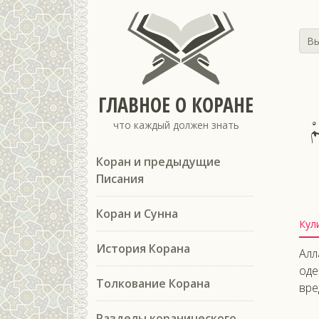
Вы
ГЛАВНОЕ О КОРАНЕ
ْ
что каждый должен знать
Коран и предыдущие
Писания
Коран и Сунна
Кул
История Корана
Алл
оде
Толкование Корана
вре
Разделы коранического