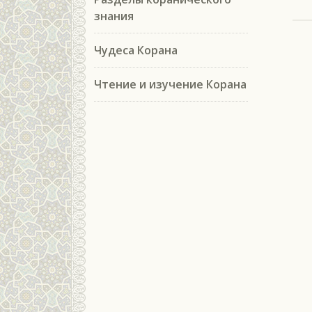
знания
Чудеса Корана
Чтение и изучение Корана