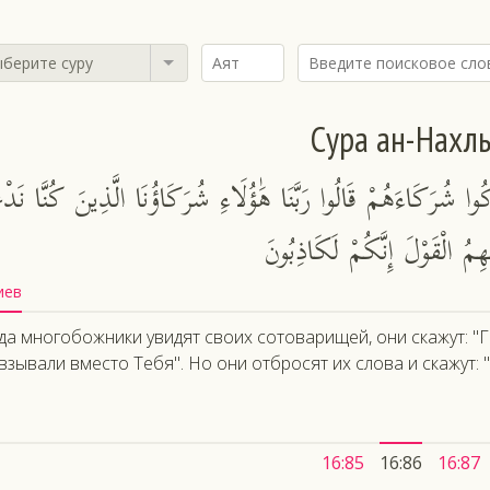
берите суру
Сура ан-Нахл
وا شُرَكَاءَهُمْ قَالُوا رَبَّنَا هَٰؤُلَاءِ شُرَكَاؤُنَا الَّذِينَ كُنَّا نَدْ
هِمُ الْقَوْلَ إِنَّكُمْ لَكَاذِبُونَ
иев
да многобожники увидят своих сотоварищей, они скажут: "
взывали вместо Тебя". Но они отбросят их слова и скажут: 
16:85
16:86
16:87