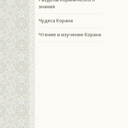
знания
Чудеса Корана
Чтение и изучение Корана