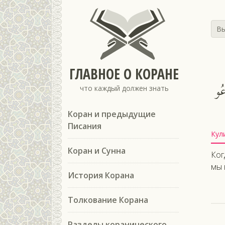
Вы
ГЛАВНОЕ О КОРАНЕ
عُو
что каждый должен знать
Коран и предыдущие
Писания
Кул
Коран и Сунна
Ког
мы 
История Корана
Толкование Корана
Разделы коранического