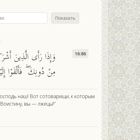
Показать
ь
وَإِذَا رَأَى الَّذِينَ أَشْرَكُ
16:86
مِنْ دُونِكَ ۖ فَأَلْقَوْا إِلَيْ
Господь наш! Вот сотоварищи, к которым
"Воистину, вы — лжецы!"