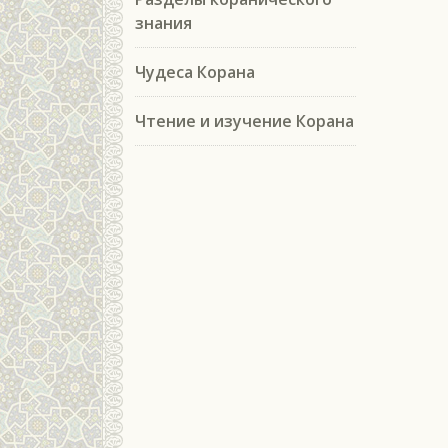
знания
Чудеса Корана
Чтение и изучение Корана