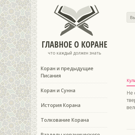
Вы
ГЛАВНОЕ О КОРАНЕ
что каждый должен знать
Коран и предыдущие
Писания
Кул
Коран и Сунна
Не 
тве
История Корана
вел
Толкование Корана
Разделы коранического