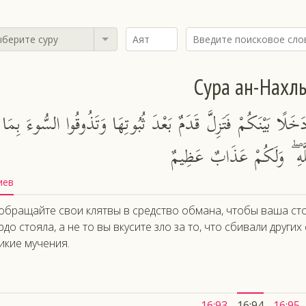
берите суру
Сура ан-Нахл
دَخَلًا بَيْنَكُمْ فَتَزِلَّ قَدَمٌ بَعْدَ ثُبُوتِهَا وَتَذُوقُوا السُّوءَ بِمَا
َهِ ۖ وَلَكُمْ عَذَابٌ عَظِيمٌ
иев
обращайте свои клятвы в средство обмана, чтобы ваша стоп
рдо стояла, а не то вы вкусите зло за то, что сбивали других
икие мучения.
16:93
16:94
16:95