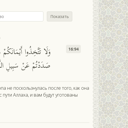
Показать
ь
وَلَا تَتَّخِذُوا أَيْمَانَكُمْ 
16:94
صَدَدْتُمْ عَنْ سَبِيلِ اللّ
а не поскользнулась после того, как она
 с пути Аллаха, и вам будут уготованы