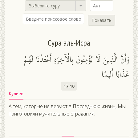
Выберите суру
Показать
Сура аль-Исра
وَأَنَّ الَّذِينَ لَا يُؤْمِنُونَ بِالْآخِرَةِ أَعْتَدْنَا لَهُمْ
عَذَابًا أَلِيمًا
17:10
Кулиев
А тем, которые не веруют в Последнюю жизнь, Мы
приготовили мучительные страдания.