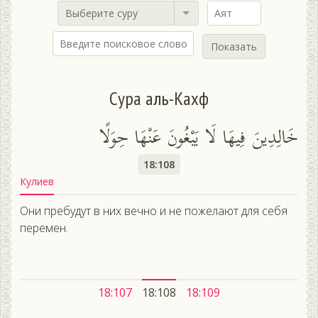
Выберите суру
Показать
Сура аль-Кахф
خَالِدِينَ فِيهَا لَا يَبْغُونَ عَنْهَا حِوَلًا
18:108
Кулиев
Они пребудут в них вечно и не пожелают для себя
перемен.
18:107
18:108
18:109