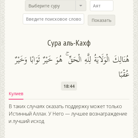
Выберите суру
Показать
Сура аль-Кахф
هُنَالِكَ الْوَلَايَةُ لِلَّهِ الْحَقِّ ۚ هُوَ خَيْرٌ ثَوَابًا وَخَيْرٌ
عُقْبًا
18:44
Кулиев
В таких случаях оказать поддержку может только
Истинный Аллах. У Него — лучшее вознаграждение
и лучший исход.