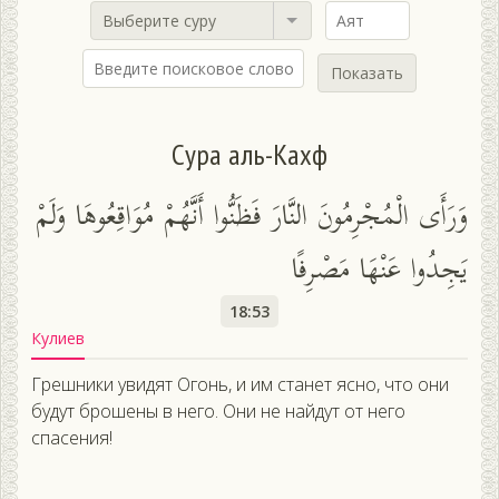
Выберите суру
Показать
Сура аль-Кахф
وَرَأَى الْمُجْرِمُونَ النَّارَ فَظَنُّوا أَنَّهُمْ مُوَاقِعُوهَا وَلَمْ
يَجِدُوا عَنْهَا مَصْرِفًا
18:53
Кулиев
Грешники увидят Огонь, и им станет ясно, что они
будут брошены в него. Они не найдут от него
спасения!