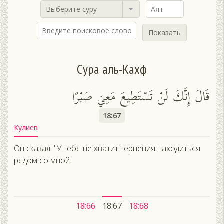
Выберите суру
Показать
Сура аль-Кахф
قَالَ إِنَّكَ لَنْ تَسْتَطِيعَ مَعِيَ صَبْرًا
18:67
Кулиев
Он сказал: "У тебя не хватит терпения находиться
рядом со мной.
18:66
18:67
18:68