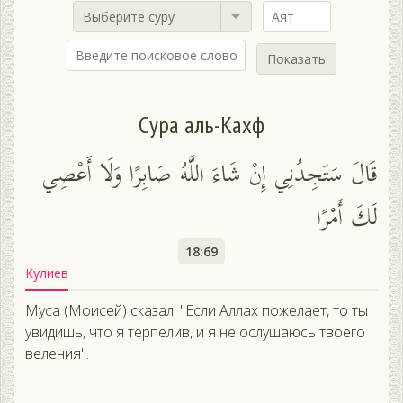
Выберите суру
Показать
Сура аль-Кахф
قَالَ سَتَجِدُنِي إِنْ شَاءَ اللَّهُ صَابِرًا وَلَا أَعْصِي
لَكَ أَمْرًا
18:69
Кулиев
Муса (Моисей) сказал: "Если Аллах пожелает, то ты
увидишь, что я терпелив, и я не ослушаюсь твоего
веления".