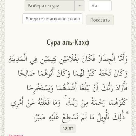
Выберите суру
Показать
Сура аль-Кахф
وَأَمَّا الْجِدَارُ فَكَانَ لِغُلَامَيْنِ يَتِيمَيْنِ فِي الْمَدِينَةِ
وَكَانَ تَحْتَهُ كَنْزٌ لَهُمَا وَكَانَ أَبُوهُمَا صَالِحًا
فَأَرَادَ رَبُّكَ أَنْ يَبْلُغَا أَشُدَّهُمَا وَيَسْتَخْرِجَا
كَنْزَهُمَا رَحْمَةً مِنْ رَبِّكَ ۚ وَمَا فَعَلْتُهُ عَنْ أَمْرِي
ۚ ذَٰلِكَ تَأْوِيلُ مَا لَمْ تَسْطِعْ عَلَيْهِ صَبْرًا
18:82
Кулиев