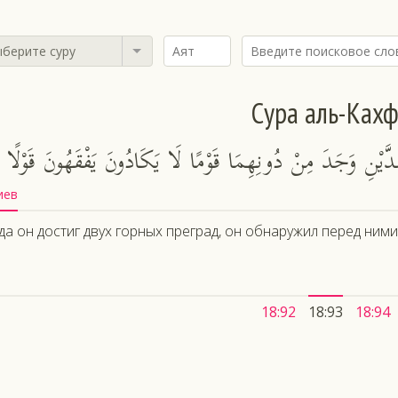
берите суру
Сура аль-Ках
َّدَّيْنِ وَجَدَ مِنْ دُونِهِمَا قَوْمًا لَا يَكَادُونَ يَفْقَهُونَ قَوْلًا
иев
да он достиг двух горных преград, он обнаружил перед ним
18:92
18:93
18:94