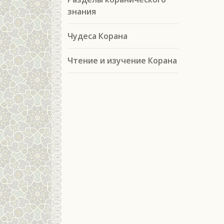
знания
Чудеса Корана
Чтение и изучение Корана