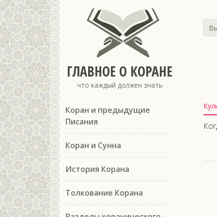
Вы
ГЛАВНОЕ О КОРАНЕ
что каждый должен знать
Кул
Коран и предыдущие
Писания
Ког
Коран и Сунна
История Корана
Толкование Корана
Разделы коранического