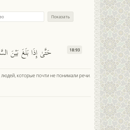
Показать
ф
حَتَّىٰ إِذَا بَلَغَ بَيْنَ الس
18:93
и людей, которые почти не понимали речи.