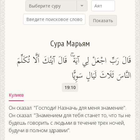
Выберите суру
Показать
Сура Марьям
قَالَ رَبِّ اجْعَلْ لِي آيَةً ۚ قَالَ آيَتُكَ أَلَّا تُكَلِّمَ
النَّاسَ ثَلَاثَ لَيَالٍ سَوِيًّا
19:10
Кулиев
Он сказал: "Господи! Назначь для меня знамение".
Он сказал: "Знамением для тебя станет то, что ты не
будешь говорить с людьми в течение трех ночей,
будучи в полном здравии".