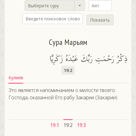
Выберите суру
Показать
Сура Марьям
ذِكْرُ رَحْمَتِ رَبِّكَ عَبْدَهُ زَكَرِيَّا
19:2
Кулиев
Это является напоминанием о милости твоего
Господа, оказанной Его рабу Закарии (Захарии).
19:1
19:2
19:3