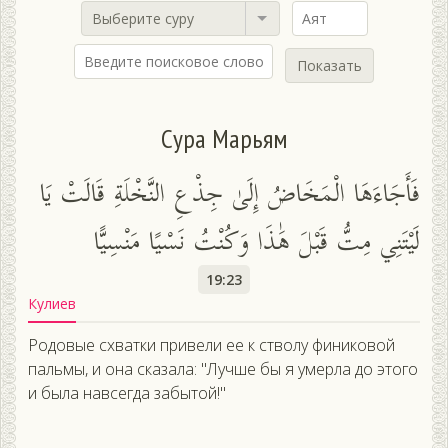
Выберите суру
Показать
Сура Марьям
فَأَجَاءَهَا الْمَخَاضُ إِلَىٰ جِذْعِ النَّخْلَةِ قَالَتْ يَا
لَيْتَنِي مِتُّ قَبْلَ هَٰذَا وَكُنْتُ نَسْيًا مَنْسِيًّا
19:23
Кулиев
Родовые схватки привели ее к стволу финиковой
пальмы, и она сказала: "Лучше бы я умерла до этого
и была навсегда забытой!"