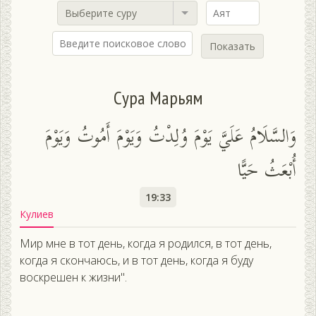
Выберите суру
Показать
Сура Марьям
وَالسَّلَامُ عَلَيَّ يَوْمَ وُلِدْتُ وَيَوْمَ أَمُوتُ وَيَوْمَ
أُبْعَثُ حَيًّا
19:33
Кулиев
Мир мне в тот день, когда я родился, в тот день,
когда я скончаюсь, и в тот день, когда я буду
воскрешен к жизни".