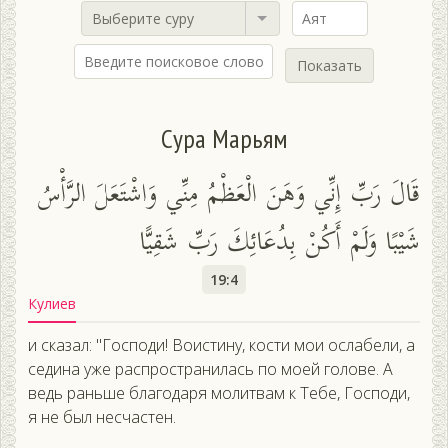
Выберите суру
Показать
Сура Марьям
قَالَ رَبِّ إِنِّي وَهَنَ الْعَظْمُ مِنِّي وَاشْتَعَلَ الرَّأْسُ
شَيْبًا وَلَمْ أَكُنْ بِدُعَائِكَ رَبِّ شَقِيًّا
19:4
Кулиев
и сказал: "Господи! Воистину, кости мои ослабели, а
седина уже распространилась по моей голове. А
ведь раньше благодаря молитвам к Тебе, Господи,
я не был несчастен.