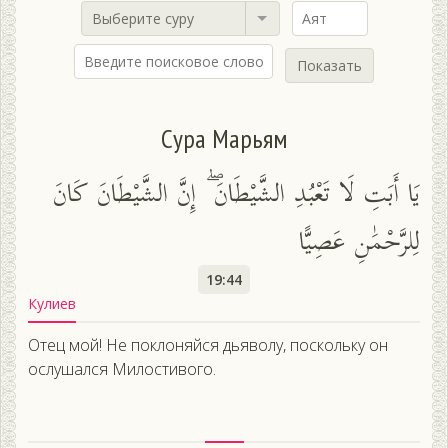
Выберите суру
Показать
Сура Марьям
يَا أَبَتِ لَا تَعْبُدِ الشَّيْطَانَ ۖ إِنَّ الشَّيْطَانَ كَانَ
لِلرَّحْمَٰنِ عَصِيًّا
19:44
Кулиев
Отец мой! Не поклоняйся дьяволу, поскольку он
ослушался Милостивого.