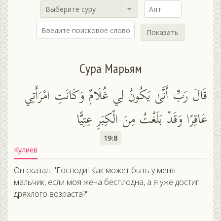
Выберите суру
Показать
Сура Марьям
قَالَ رَبِّ أَنَّىٰ يَكُونُ لِي غُلَامٌ وَكَانَتِ امْرَأَتِي
عَاقِرًا وَقَدْ بَلَغْتُ مِنَ الْكِبَرِ عِتِيًّا
19:8
Кулиев
Он сказал: "Господи! Как может быть у меня
мальчик, если моя жена бесплодна, а я уже достиг
дряхлого возраста?"