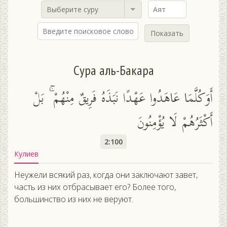
Выберите суру
Показать
Сура аль-Бакара
أَوَكُلَّمَا عَاهَدُوا عَهْدًا نَبَذَهُ فَرِيقٌ مِنْهُمْ ۚ بَلْ
أَكْثَرُهُمْ لَا يُؤْمِنُونَ
2:100
Кулиев
Неужели всякий раз, когда они заключают завет,
часть из них отбрасывает его? Более того,
большинство из них не веруют.