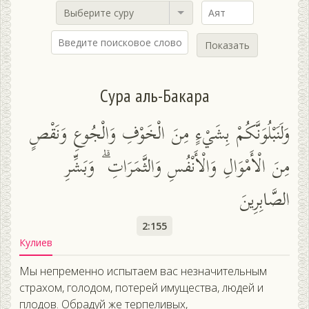
Выберите суру
Показать
Сура аль-Бакара
وَلَنَبْلُوَنَّكُمْ بِشَيْءٍ مِنَ الْخَوْفِ وَالْجُوعِ وَنَقْصٍ
مِنَ الْأَمْوَالِ وَالْأَنْفُسِ وَالثَّمَرَاتِ ۗ وَبَشِّرِ
الصَّابِرِينَ
2:155
Кулиев
Мы непременно испытаем вас незначительным
страхом, голодом, потерей имущества, людей и
плодов. Обрадуй же терпеливых,