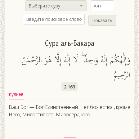
Выберите суру
Показать
Сура аль-Бакара
وَإِلَٰهُكُمْ إِلَٰهٌ وَاحِدٌ ۖ لَا إِلَٰهَ إِلَّا هُوَ الرَّحْمَٰنُ
الرَّحِيمُ
2:163
Кулиев
Ваш Бог — Бог Единственный. Нет божества , кроме
Него, Милостивого, Милосердного.