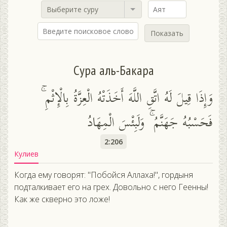
Выберите суру
Показать
Сура аль-Бакара
وَإِذَا قِيلَ لَهُ اتَّقِ اللَّهَ أَخَذَتْهُ الْعِزَّةُ بِالْإِثْمِ ۚ
فَحَسْبُهُ جَهَنَّمُ ۚ وَلَبِئْسَ الْمِهَادُ
2:206
Кулиев
Когда ему говорят: "Побойся Аллаха!", гордыня
подталкивает его на грех. Довольно с него Геенны!
Как же скверно это ложе!