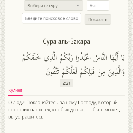
Выберите суру
Показать
Сура аль-Бакара
يَا أَيُّهَا النَّاسُ اعْبُدُوا رَبَّكُمُ الَّذِي خَلَقَكُمْ
وَالَّذِينَ مِنْ قَبْلِكُمْ لَعَلَّكُمْ تَتَّقُونَ
2:21
Кулиев
О люди! Поклоняйтесь вашему Господу, Который
сотворил вас и тех, кто был до вас, — быть может,
вы устрашитесь.