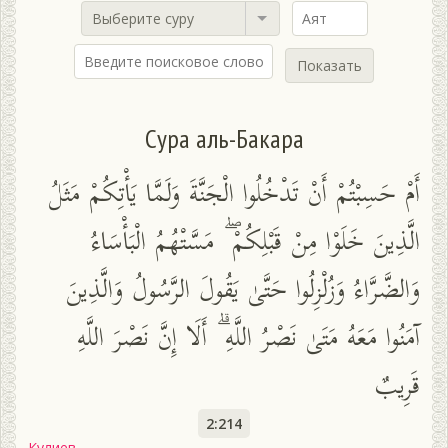
Выберите суру
Показать
Сура аль-Бакара
أَمْ حَسِبْتُمْ أَنْ تَدْخُلُوا الْجَنَّةَ وَلَمَّا يَأْتِكُمْ مَثَلُ
الَّذِينَ خَلَوْا مِنْ قَبْلِكُمْ ۖ مَسَّتْهُمُ الْبَأْسَاءُ
وَالضَّرَّاءُ وَزُلْزِلُوا حَتَّىٰ يَقُولَ الرَّسُولُ وَالَّذِينَ
آمَنُوا مَعَهُ مَتَىٰ نَصْرُ اللَّهِ ۗ أَلَا إِنَّ نَصْرَ اللَّهِ
قَرِيبٌ
2:214
Кулиев