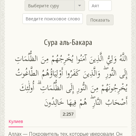
Выберите суру
Показать
Сура аль-Бакара
اللَّهُ وَلِيُّ الَّذِينَ آمَنُوا يُخْرِجُهُمْ مِنَ الظُّلُمَاتِ
إِلَى النُّورِ ۖ وَالَّذِينَ كَفَرُوا أَوْلِيَاؤُهُمُ الطَّاغُوتُ
يُخْرِجُونَهُمْ مِنَ النُّورِ إِلَى الظُّلُمَاتِ ۗ أُولَٰئِكَ
أَصْحَابُ النَّارِ ۖ هُمْ فِيهَا خَالِدُونَ
2:257
Кулиев
Аллах — Покровитель тех, которые уверовали. Он