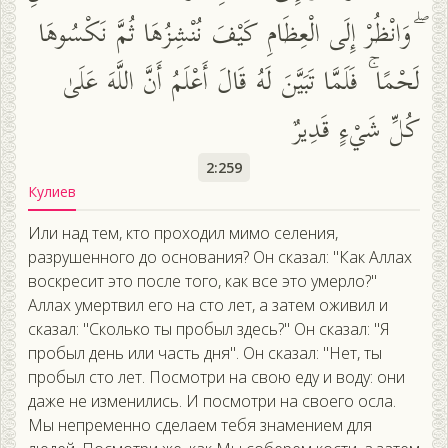
ۖ وَانْظُرْ إِلَى الْعِظَامِ كَيْفَ نُنْشِزُهَا ثُمَّ نَكْسُوهَا
لَحْمًا ۚ فَلَمَّا تَبَيَّنَ لَهُ قَالَ أَعْلَمُ أَنَّ اللَّهَ عَلَىٰ
كُلِّ شَيْءٍ قَدِيرٌ
2:259
Кулиев
Или над тем, кто проходил мимо селения,
разрушенного до основания? Он сказал: "Как Аллах
воскресит это после того, как все это умерло?"
Аллах умертвил его на сто лет, а затем оживил и
сказал: "Сколько ты пробыл здесь?" Он сказал: "Я
пробыл день или часть дня". Он сказал: "Нет, ты
пробыл сто лет. Посмотри на свою еду и воду: они
даже не изменились. И посмотри на своего осла.
Мы непременно сделаем тебя знамением для