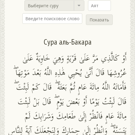
Выберите суру
Показать
Сура аль-Бакара
أَوْ كَالَّذِي مَرَّ عَلَىٰ قَرْيَةٍ وَهِيَ خَاوِيَةٌ عَلَىٰ
عُرُوشِهَا قَالَ أَنَّىٰ يُحْيِي هَٰذِهِ اللَّهُ بَعْدَ مَوْتِهَا ۖ
فَأَمَاتَهُ اللَّهُ مِائَةَ عَامٍ ثُمَّ بَعَثَهُ ۖ قَالَ كَمْ لَبِثْتَ ۖ
قَالَ لَبِثْتُ يَوْمًا أَوْ بَعْضَ يَوْمٍ ۖ قَالَ بَلْ لَبِثْتَ
مِائَةَ عَامٍ فَانْظُرْ إِلَىٰ طَعَامِكَ وَشَرَابِكَ لَمْ
يَتَسَنَّهْ ۖ وَانْظُرْ إِلَىٰ حِمَارِكَ وَلِنَجْعَلَكَ آيَةً لِلنَّاسِ