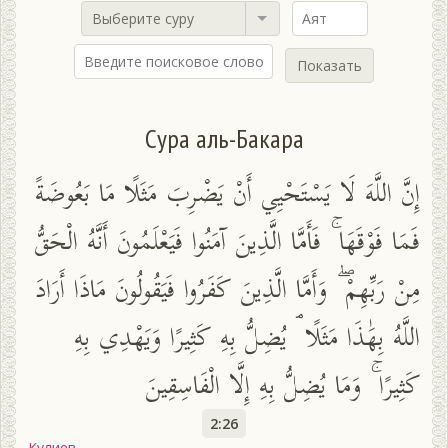
Выберите суру
Показать
Сура аль-Бакара
إِنَّ اللَّهَ لَا يَسْتَحْيِي أَنْ يَضْرِبَ مَثَلًا مَا بَعُوضَةً
فَمَا فَوْقَهَا ۚ فَأَمَّا الَّذِينَ آمَنُوا فَيَعْلَمُونَ أَنَّهُ الْحَقُّ
مِنْ رَبِّهِمْ ۖ وَأَمَّا الَّذِينَ كَفَرُوا فَيَقُولُونَ مَاذَا أَرَادَ
اللَّهُ بِهَٰذَا مَثَلًا ۘ يُضِلُّ بِهِ كَثِيرًا وَيَهْدِي بِهِ
كَثِيرًا ۚ وَمَا يُضِلُّ بِهِ إِلَّا الْفَاسِقِينَ
2:26
Кулиев