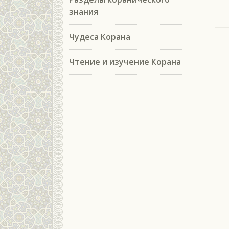
знания
Чудеса Корана
Чтение и изучение Корана