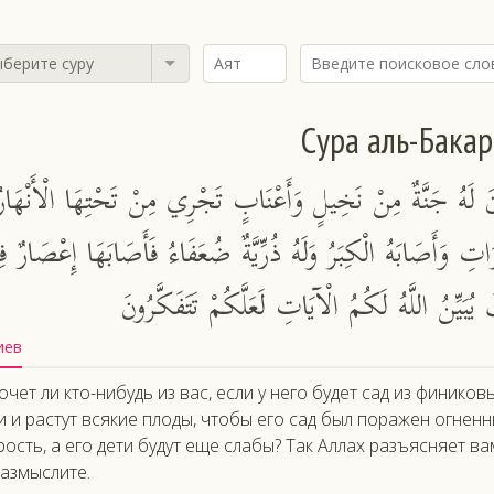
берите суру
Сура аль-Бакар
نَ لَهُ جَنَّةٌ مِنْ نَخِيلٍ وَأَعْنَابٍ تَجْرِي مِنْ تَحْتِهَا الْأَنْهَارُ
اتِ وَأَصَابَهُ الْكِبَرُ وَلَهُ ذُرِّيَّةٌ ضُعَفَاءُ فَأَصَابَهَا إِعْصَارٌ فِي
ُبَيِّنُ اللَّهُ لَكُمُ الْآيَاتِ لَعَلَّكُمْ تَتَفَكَّرُونَ
иев
очет ли кто-нибудь из вас, если у него будет сад из фиников
и и растут всякие плоды, чтобы его сад был поражен огненн
рость, а его дети будут еще слабы? Так Аллах разъясняет в
азмыслите.