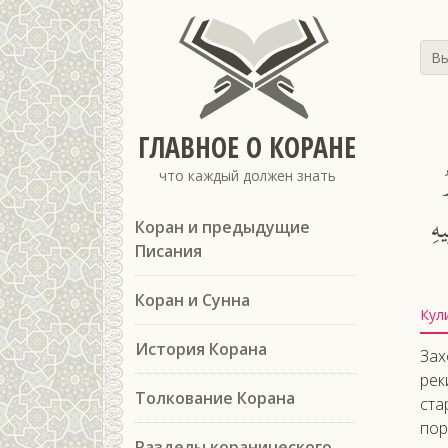
Вы
ГЛАВНОЕ О КОРАНЕ
что каждый должен знать
هِ
Коран и предыдущие
Писания
Коран и Сунна
Кул
История Корана
Зах
рек
Толкование Корана
ста
пор
Разделы коранического