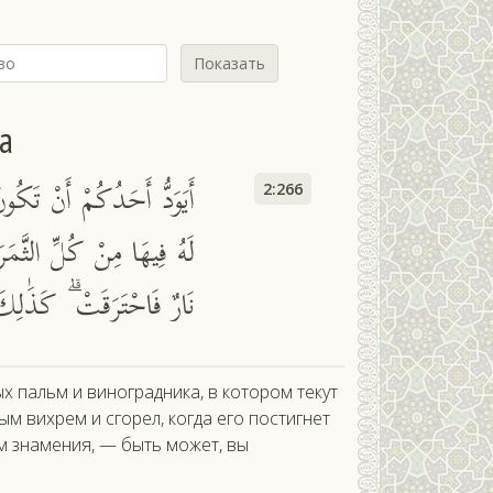
Показать
а
أَيَوَدُّ أَحَدُكُمْ أَنْ تَكُو
2:266
لَهُ فِيهَا مِنْ كُلِّ الثَّمَرَ
نَارٌ فَاحْتَرَقَتْ ۗ كَذَٰلِكَ ي
ых пальм и виноградника, в котором текут
ым вихрем и сгорел, когда его постигнет
ам знамения, — быть может, вы