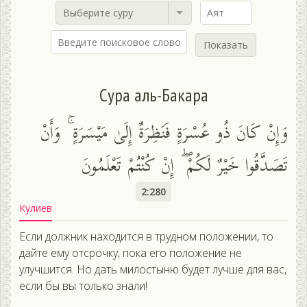
Выберите суру
Показать
Сура аль-Бакара
وَإِنْ كَانَ ذُو عُسْرَةٍ فَنَظِرَةٌ إِلَىٰ مَيْسَرَةٍ ۚ وَأَنْ
تَصَدَّقُوا خَيْرٌ لَكُمْ ۖ إِنْ كُنْتُمْ تَعْلَمُونَ
2:280
Кулиев
Если должник находится в трудном положении, то
дайте ему отсрочку, пока его положение не
улучшится. Но дать милостыню будет лучше для вас,
если бы вы только знали!