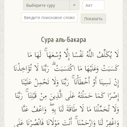
Выберите суру
Показать
Сура аль-Бакара
لَا يُكَلِّفُ اللَّهُ نَفْسًا إِلَّا وُسْعَهَا ۚ لَهَا مَا
كَسَبَتْ وَعَلَيْهَا مَا اكْتَسَبَتْ ۗ رَبَّنَا لَا تُؤَاخِذْنَا
إِنْ نَسِينَا أَوْ أَخْطَأْنَا ۚ رَبَّنَا وَلَا تَحْمِلْ عَلَيْنَا
إِصْرًا كَمَا حَمَلْتَهُ عَلَى الَّذِينَ مِنْ قَبْلِنَا ۚ رَبَّنَا
وَلَا تُحَمِّلْنَا مَا لَا طَاقَةَ لَنَا بِهِ ۖ وَاعْفُ عَنَّا
وَاغْفِرْ لَنَا وَارْحَمْنَا ۚ أَنْتَ مَوْلَانَا فَانْصُرْنَا عَلَى