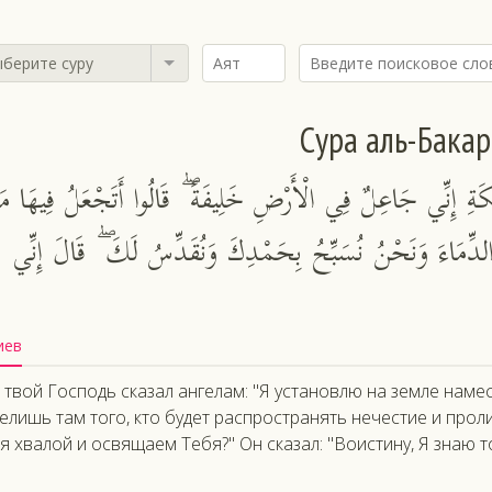
берите суру
Сура аль-Бакар
ئِكَةِ إِنِّي جَاعِلٌ فِي الْأَرْضِ خَلِيفَةً ۖ قَالُوا أَتَجْعَلُ فِيهَا مَ
دِّمَاءَ وَنَحْنُ نُسَبِّحُ بِحَمْدِكَ وَنُقَدِّسُ لَكَ ۖ قَالَ إِنِّي
иев
 твой Господь сказал ангелам: "Я установлю на земле намес
елишь там того, кто будет распространять нечестие и прол
я хвалой и освящаем Тебя?" Он сказал: "Воистину, Я знаю то