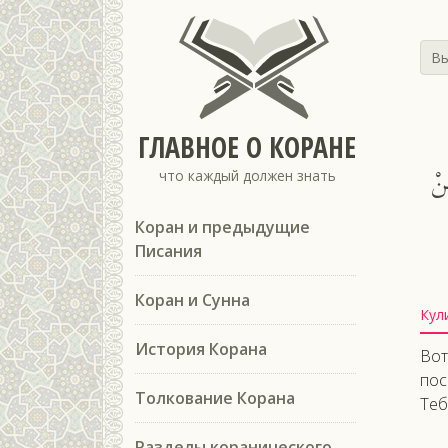
Вы
ГЛАВНОЕ О КОРАНЕ
نْ
что каждый должен знать
Коран и предыдущие
Писания
Коран и Сунна
Кул
История Корана
Вот
пос
Толкование Корана
Теб
Разделы коранического