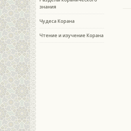
знания
Чудеса Корана
Чтение и изучение Корана