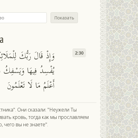
Показать
а
وَإِذْ قَالَ رَبُّكَ لِلْمَلَا
2:30
يُفْسِدُ فِيهَا وَيَسْفِكُ ال
أَعْلَمُ مَا لَا تَعْلَمُونَ
тника". Они сказали: "Неужели Ты
ивать кровь, тогда как мы прославляем
, чего вы не знаете".