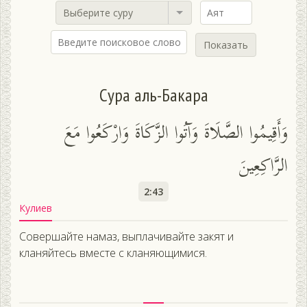
Выберите суру
Показать
Сура аль-Бакара
وَأَقِيمُوا الصَّلَاةَ وَآتُوا الزَّكَاةَ وَارْكَعُوا مَعَ
الرَّاكِعِينَ
2:43
Кулиев
Совершайте намаз, выплачивайте закят и
кланяйтесь вместе с кланяющимися.