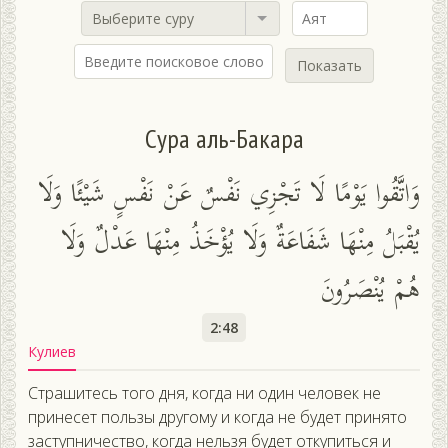
Выберите суру
Показать
Сура аль-Бакара
وَاتَّقُوا يَوْمًا لَا تَجْزِي نَفْسٌ عَنْ نَفْسٍ شَيْئًا وَلَا
يُقْبَلُ مِنْهَا شَفَاعَةٌ وَلَا يُؤْخَذُ مِنْهَا عَدْلٌ وَلَا
هُمْ يُنْصَرُونَ
2:48
Кулиев
Страшитесь того дня, когда ни один человек не
принесет пользы другому и когда не будет принято
заступничество, когда нельзя будет откупиться и