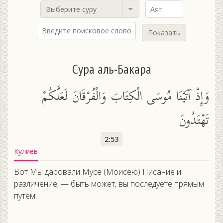
Выберите суру
Показать
Сура аль-Бакара
وَإِذْ آتَيْنَا مُوسَى الْكِتَابَ وَالْفُرْقَانَ لَعَلَّكُمْ
تَهْتَدُونَ
2:53
Кулиев
Вот Мы даровали Мусе (Моисею) Писание и
различение, — быть может, вы последуете прямым
путем.