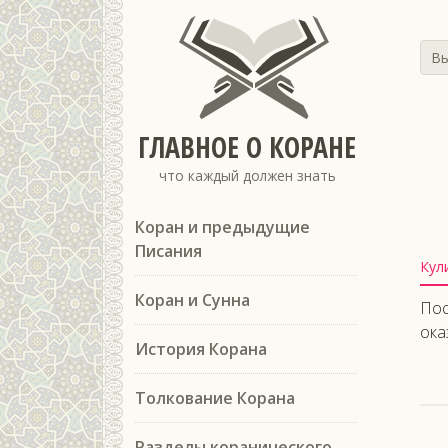
Вы
ГЛАВНОЕ О КОРАНЕ
что каждый должен знать
Коран и предыдущие
Писания
Кул
Коран и Сунна
Пос
ока
История Корана
Толкование Корана
Разделы коранического