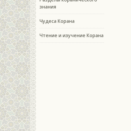
знания
Чудеса Корана
Чтение и изучение Корана