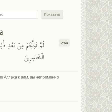
Показать
а
ثُمَّ تَوَلَّيْتُمْ مِنْ بَعْدِ ذ
2:64
الْخَاسِرِينَ
ие Аллаха к вам, вы непременно