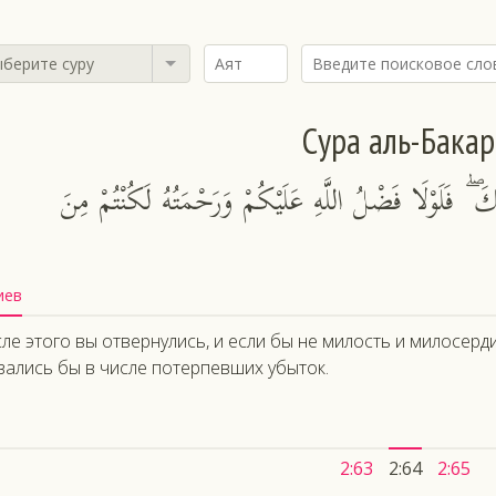
берите суру
Сура аль-Бакар
َٰلِكَ ۖ فَلَوْلَا فَضْلُ اللَّهِ عَلَيْكُمْ وَرَحْمَتُهُ لَكُنْتُمْ مِنَ
иев
ле этого вы отвернулись, и если бы не милость и милосерд
зались бы в числе потерпевших убыток.
2:63
2:64
2:65