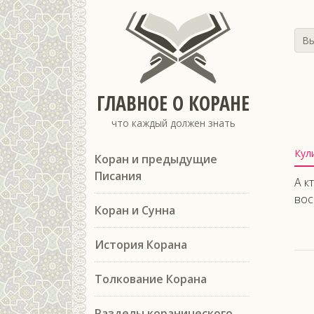
Вы
ГЛАВНОЕ О КОРАНЕ
что каждый должен знать
Кул
Коран и предыдущие
Писания
А к
вос
Коран и Сунна
История Корана
Толкование Корана
Разделы коранического