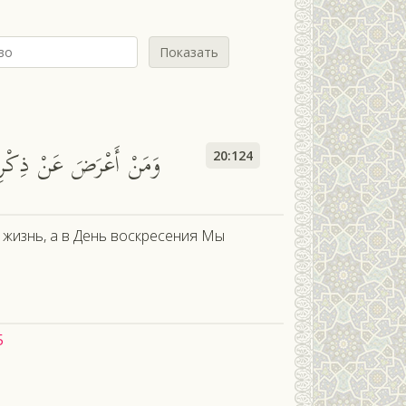
Показать
وَمَنْ أَعْرَضَ عَنْ ذِكْرِي ف
20:124
 жизнь, а в День воскресения Мы
5