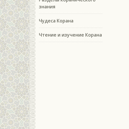
знания
Чудеса Корана
Чтение и изучение Корана