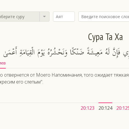
берите суру
Сура Та Ха
َإِنَّ لَهُ مَعِيشَةً ضَنْكًا وَنَحْشُرُهُ يَوْمَ الْقِيَامَةِ أَعْمَىٰ
иев
то отвернется от Моего Напоминания, того ожидает тяжкая
кресим его слепым".
20:123
20:124
20:12