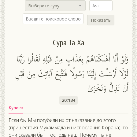
Выберите суру
Показать
Сура Та Ха
وَلَوْ أَنَّا أَهْلَكْنَاهُمْ بِعَذَابٍ مِنْ قَبْلِهِ لَقَالُوا رَبَّنَا
لَوْلَا أَرْسَلْتَ إِلَيْنَا رَسُولًا فَنَتَّبِعَ آيَاتِكَ مِنْ قَبْلِ
أَنْ نَذِلَّ وَنَخْزَىٰ
20:134
Кулиев
Если бы Мы погубили их от наказания до этого
(пришествия Мухаммада и ниспослания Корана), то
они сказали бы: "Господь наш! Почему Ты не