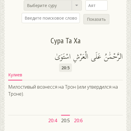
Выберите суру
Показать
Сура Та Ха
الرَّحْمَٰنُ عَلَى الْعَرْشِ اسْتَوَىٰ
20:5
Кулиев
Милостивый вознесся на Трон (или утвердился на
Троне).
20:4
20:5
20:6