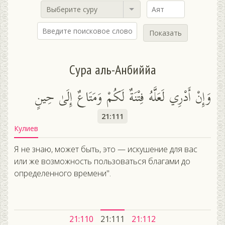
Выберите суру
Показать
Сура аль-Анбиййа
وَإِنْ أَدْرِي لَعَلَّهُ فِتْنَةٌ لَكُمْ وَمَتَاعٌ إِلَىٰ حِينٍ
21:111
Кулиев
Я не знаю, может быть, это — искушение для вас
или же возможность пользоваться благами до
определенного времени".
21:110
21:111
21:112