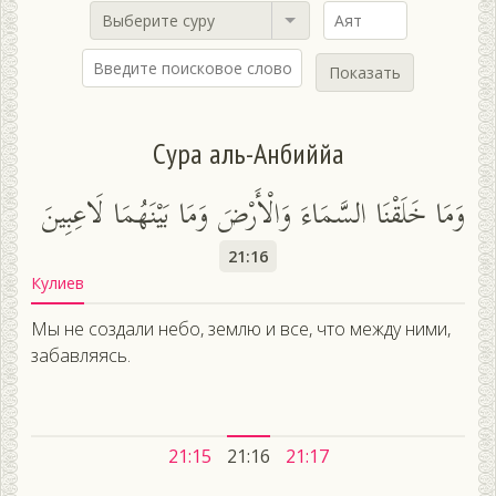
Выберите суру
Показать
Сура аль-Анбиййа
وَمَا خَلَقْنَا السَّمَاءَ وَالْأَرْضَ وَمَا بَيْنَهُمَا لَاعِبِينَ
21:16
Кулиев
Мы не создали небо, землю и все, что между ними,
забавляясь.
21:15
21:16
21:17