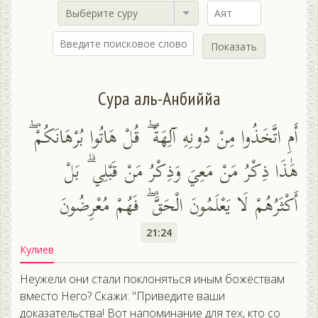
Выберите суру
Показать
Сура аль-Анбиййа
أَمِ اتَّخَذُوا مِنْ دُونِهِ آلِهَةً ۖ قُلْ هَاتُوا بُرْهَانَكُمْ ۖ
هَٰذَا ذِكْرُ مَنْ مَعِيَ وَذِكْرُ مَنْ قَبْلِي ۗ بَلْ
أَكْثَرُهُمْ لَا يَعْلَمُونَ الْحَقَّ ۖ فَهُمْ مُعْرِضُونَ
21:24
Кулиев
Неужели они стали поклоняться иным божествам
вместо Него? Скажи: "Приведите ваши
доказательства! Вот напоминание для тех, кто со