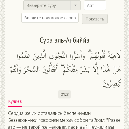
Выберите суру
Показать
Сура аль-Анбиййа
لَاهِيَةً قُلُوبُهُمْ ۗ وَأَسَرُّوا النَّجْوَى الَّذِينَ ظَلَمُوا
هَلْ هَٰذَا إِلَّا بَشَرٌ مِثْلُكُمْ ۖ أَفَتَأْتُونَ السِّحْرَ وَأَنْتُمْ
تُبْصِرُونَ
21:3
Кулиев
Сердца же их оставались беспечными.
Беззаконники говорили между собой тайком: "Разве
это — не такой же человек, как и вы? Неужели вы