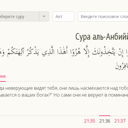
берите суру
Сура аль-Анбий
ا إِنْ يَتَّخِذُونَكَ إِلَّا هُزُوًا أَهَٰذَا الَّذِي يَذْكُرُ آلِهَتَكُمْ وَه
فِرُونَ
иев
да неверующие видят тебя, они лишь насмехаются над тобой 
ывается о ваших богах?" Но сами они не веруют в поминан
21:35
21:36
21:37