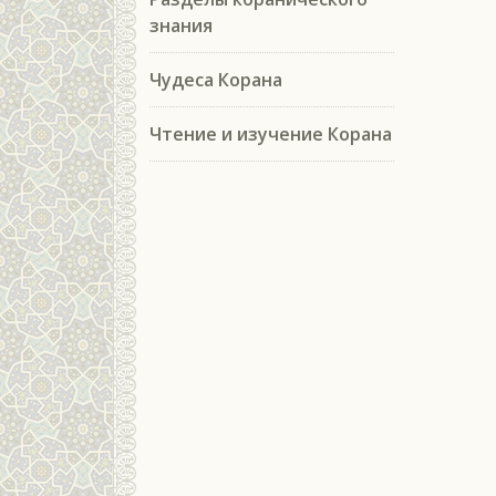
знания
Чудеса Корана
Чтение и изучение Корана