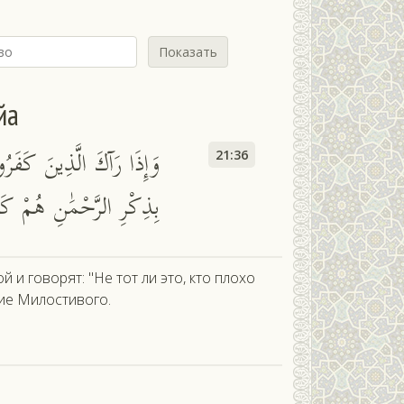
Показать
йа
وَإِذَا رَآكَ الَّذِينَ كَفَرُو
21:36
بِذِكْرِ الرَّحْمَٰنِ هُمْ كَا
и говорят: "Не тот ли это, кто плохо
ие Милостивого.