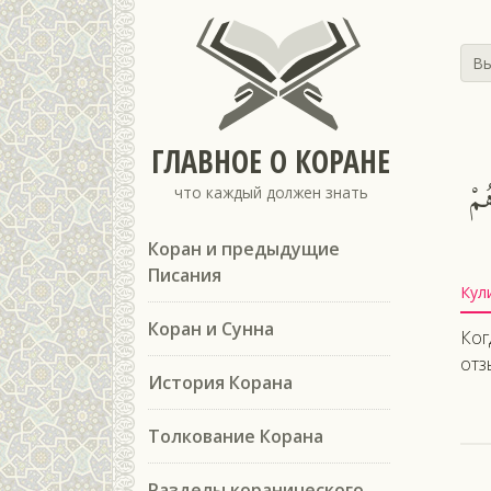
Вы
ГЛАВНОЕ О КОРАНЕ
ُمْ
что каждый должен знать
Коран и предыдущие
Писания
Кул
Коран и Сунна
Ког
отз
История Корана
Толкование Корана
Разделы коранического