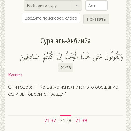
Выберите суру
Показать
Сура аль-Анбиййа
وَيَقُولُونَ مَتَىٰ هَٰذَا الْوَعْدُ إِنْ كُنْتُمْ صَادِقِينَ
21:38
Кулиев
Они говорят: "Когда же исполнится это обещание,
если вы говорите правду?"
21:37
21:38
21:39