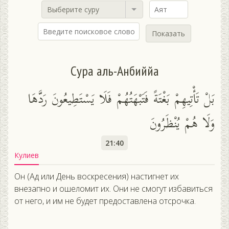
Выберите суру
Показать
Сура аль-Анбиййа
بَلْ تَأْتِيهِمْ بَغْتَةً فَتَبْهَتُهُمْ فَلَا يَسْتَطِيعُونَ رَدَّهَا
وَلَا هُمْ يُنْظَرُونَ
21:40
Кулиев
Он (Ад или День воскресения) настигнет их
внезапно и ошеломит их. Они не смогут избавиться
от него, и им не будет предоставлена отсрочка.